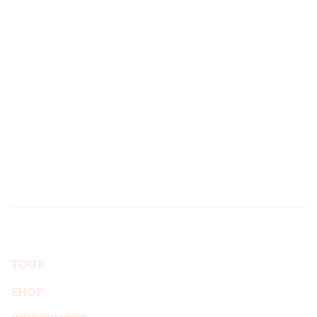
Folge uns hier
Sag' hallo.
anders GbR
Stühlingerstraße 12
79106 Freiburg
Auf einen Blick
TOUR
SHOP