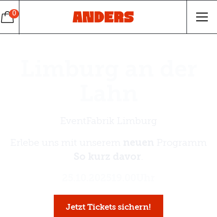
0
Limburg an der
Lahn
EventFabrik Limburg
Erlebe uns mit unserem
neuen
Programm
So kurz davor
.
25
.
10
.
2025
19.00
Uhr
Jetzt Tickets sichern!