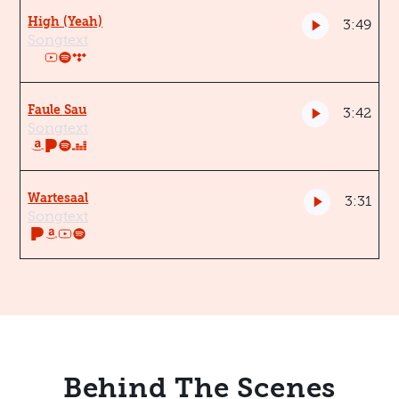
High (Yeah)
3:49
Songtext
Faule Sau
3:42
Songtext
Wartesaal
3:31
Songtext
Behind The Scenes