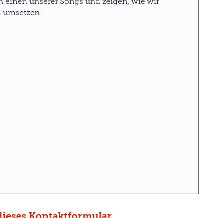
h einen unserer Songs und zeigen, wie wir
d umsetzen.
dieses Kontaktformular
.