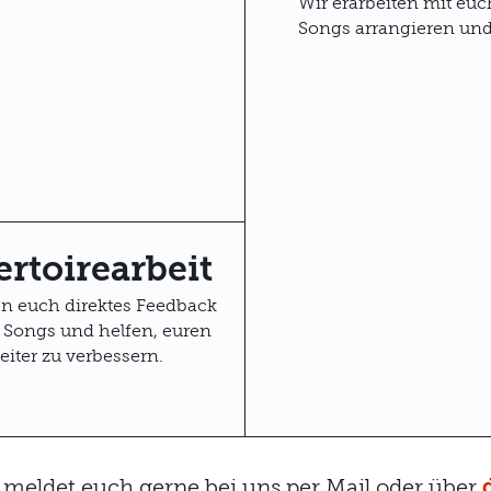
Wir erarbeiten mit euc
Songs arrangieren un
rtoirearbeit
n euch direktes Feedback
 Songs und helfen, euren
iter zu verbessern.
, meldet euch gerne bei uns per Mail oder über