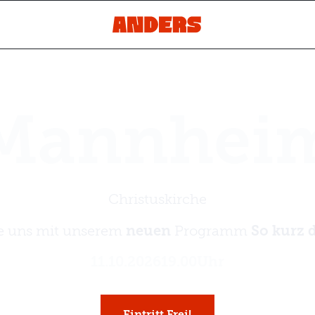
Mannhei
Christuskirche
e uns mit unserem
neuen
Programm
So kurz 
11
.
10
.
2026
19.00
Uhr
Eintritt Frei!