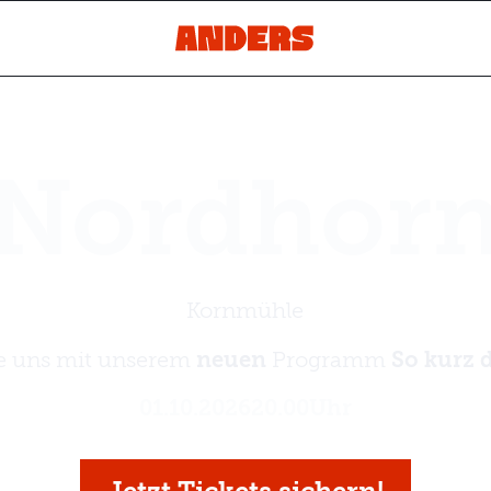
Nordhor
Kornmühle
e uns mit unserem
neuen
Programm
So kurz 
01
.
10
.
2026
20.00
Uhr