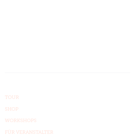
Folge uns hier
Sag' hallo.
anders GbR
Stühlingerstraße 12
79106 Freiburg
Auf einen Blick
TOUR
SHOP
WORKSHOPS
FÜR VERANSTALTER