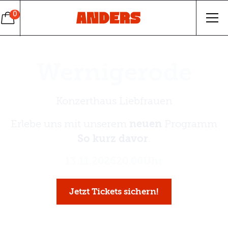
0
Wernigerode
Konzerthaus Liebfrauen
Erlebe uns mit unserem
neuen
Programm
So kurz davor
.
13
.
11
.
2026
20.00
Uhr
Jetzt Tickets sichern!